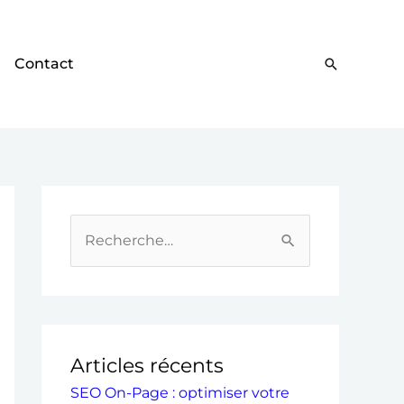
Contact
Recherch
R
e
c
h
e
Articles récents
r
SEO On-Page : optimiser votre