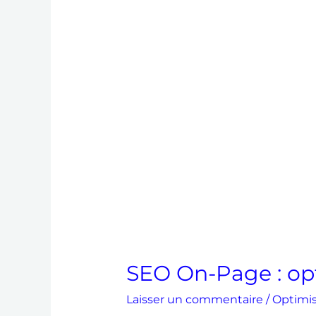
SEO
On-
Page
:
optimiser
votre
site
SEO On-Page : opt
Laisser un commentaire
/
Optimi